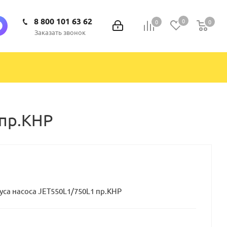
8 800 101 63 62
0
0
0
0
Заказать звонок
 пр.КНР
са насоса JET550L1/750L1 пр.КНР