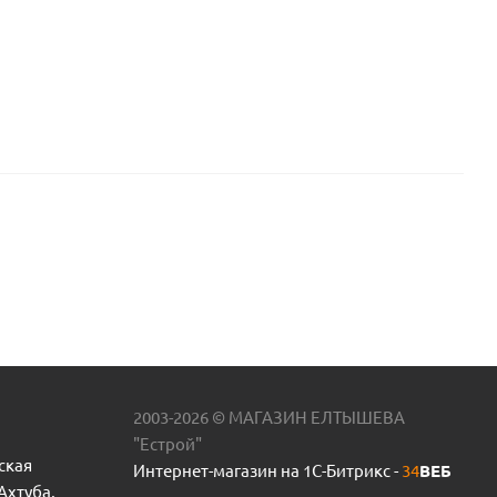
2003-2026 © МАГАЗИН ЕЛТЫШЕВА
"Естрой"
ская
Интернет-магазин на 1С-Битрикс -
34
ВЕБ
 Ахтуба,