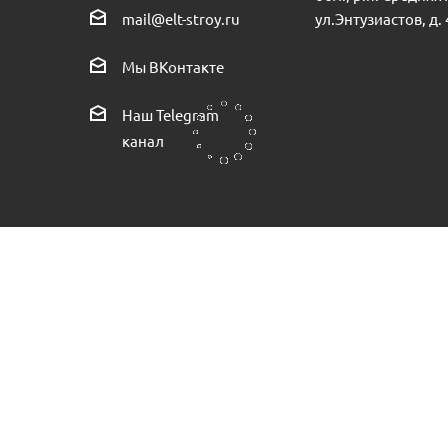
ул.Энтузиастов, д. 
mail@elt-stroy.ru
Р
Крыльчатка на насос LEO модель 170-1 пр.КНР
Торцевое
Мы ВКонтакте
Есть в наличии (2)
Наш Telegram
канал