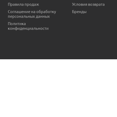
Правила продаж
Условия возврата
Обратный клапан резиновый для винтового насоса 3 пр.КН
Соглашение на обработку
Бренды
персональных данных
Есть в наличии (4)
Политика
конфиденциальности
Торцевое уплотнение D-10 VODOK БЦ-3 КНР
Есть в наличии (43)