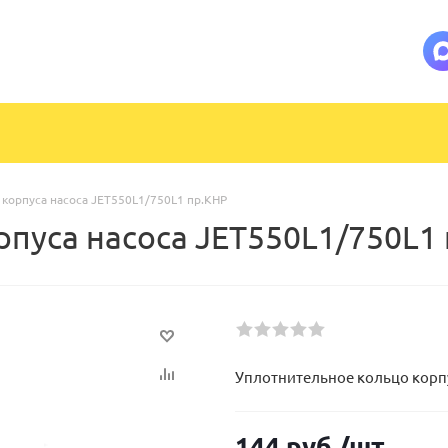
корпуса насоса JET550L1/750L1 пр.КНР
рпуса насоса JET550L1/750L1
Уплотнительное кольцо корпу
144
руб.
/шт