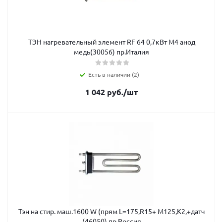
ТЭН нагревательный элемент RF 64 0,7кВт М4 анод
медь(30056) пр.Италия
Есть в наличии (2)
1 042
руб.
/шт
Тэн на стир. маш.1600 W (прям L=175,R15+ M125,К2,+датч
(46050) пр.Россия