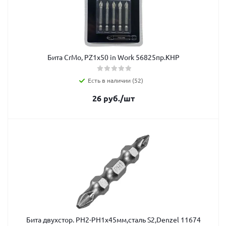
Бита CrMo, PZ1х50 in Work 56825пр.КНР
Есть в наличии (52)
26
руб.
/шт
Бита двухстор. РH2-PH1х45мм,сталь S2,Denzel 11674