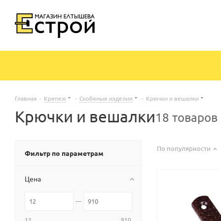
Главная
-
Крепеж
-
Скобяные изделия
-
Крючки и вешалки
Крючки и вешалки
18 товаров
По популярности
Фильтр по параметрам
Цена
12
910