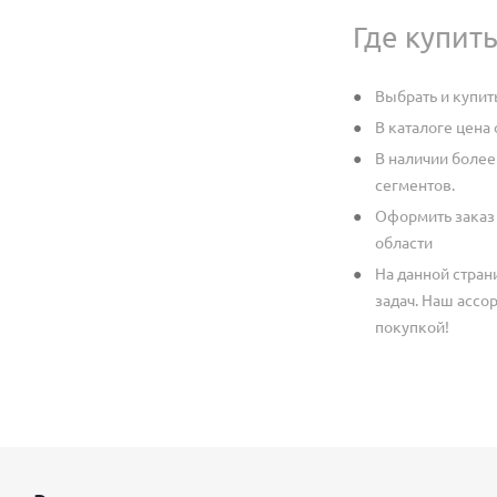
Где купит
Выбрать и купит
В каталоге цена
В наличии более
сегментов.
Оформить заказ 
области
На данной стран
задач. Наш ассо
покупкой!