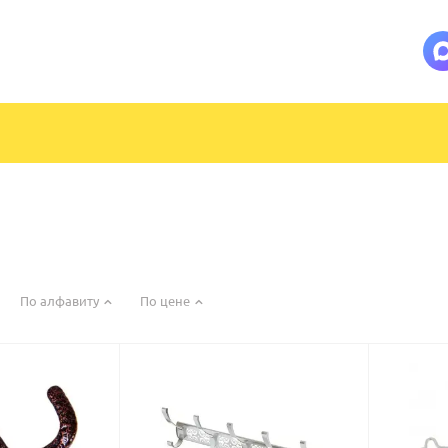
По алфавиту
По цене