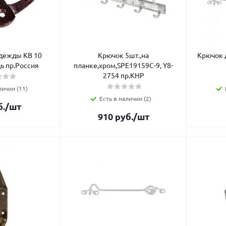
дежды КВ 10
Крючок 5шт.,на
Крючок 
ь пр.Россия
планке,хром,SPE19159C-9, Y8-
2754 пр.КНР
личии (11)
Есть в наличии (2)
.
/шт
910
руб.
/шт