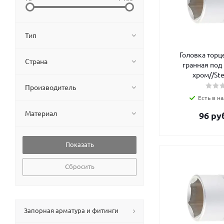
Тип
Головка торц
Страна
гранная под 
хром//Ste
Производитель
Есть в на
Материал
96
руб
Сбросить
Запорная арматура и фитинги