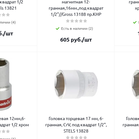
квадрат 1/2
магнитная 12-
гран
ls 13821
гранная,16мм.,под квадрат
х
1/2"//Gross 13188 пр.КНР
личии (4)
Есть в наличии (2)
.
/шт
605
руб.
/шт
евая 12мм,6-
Головка торцевая 17 мм, 6-
Головк
адрат 1/2 хром
гранная, CrV, под квадрат 1/2",
гранная,
STELS 13828
личии (1)