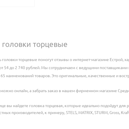
ь головки торцевые
ь головки торцевые помогут отзывы о интернет-магазине Естрой, ха
 от 54 до 2 740 рублей. Мы сотрудничаем с ведущими поставщиками 
 65 наименований товаров. Это оригинальные, качественные и вос
можно онлайн, а забрать заказ в нашем фирменном магазине Средн
ице вы найдете головка торцевая, которые идеально подойдут для 
тных производителей, к примеру, STELS, MATRIX, STURM, Gross, Kraf