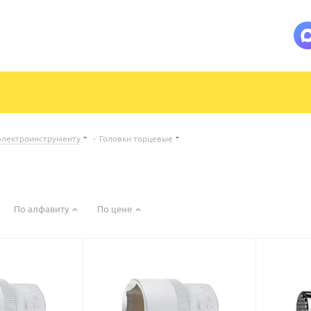
электроинструменту
-
Головки торцевые
По алфавиту
По цене