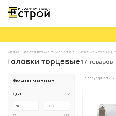
Главная
-
Электроинструменты и оснастка
-
Расходные материалы к 
Головки торцевые
17 товаров
По популярности
Фильтр по параметрам
Цена
78
1 135