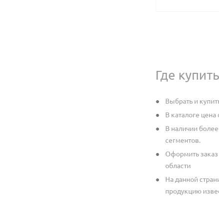
Где купит
Выбрать и купит
В каталоге цена
В наличии более
сегментов.
Оформить заказ 
области
На данной стран
продукцию извес