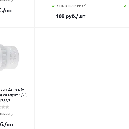
Есть в наличии (2)
.
/шт
108
руб.
/шт
вая 22 мм, 6-
д квадрат 1/2",
13833
личии (2)
б.
/шт