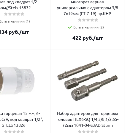
ная под квадрат 1/2
многоразмерная
ром//Stels 13832
универсальная с адаптером 3/8
7х19мм (ГТ-7-19) пр.КНР
Есть в наличии (1)
Есть в наличии (2)
134
руб.
/шт
422
руб.
/шт
а торцевая 15 мм, 6-
Набор адаптеров для торцевых
 CrV, под квадрат 1/2",
головок HEX6-SQ 1/4,3/8,1/2,65-
STELS 13826
72мм 1041-04-S3AD Sturm