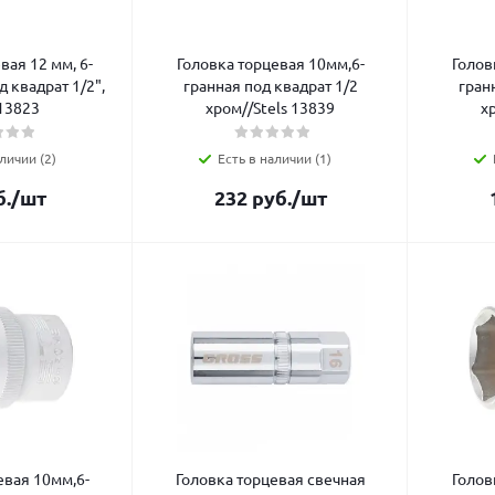
вая 12 мм, 6-
Головка торцевая 10мм,6-
Голов
д квадрат 1/2",
гранная под квадрат 1/2
гран
13823
хром//Stels 13839
х
личии (2)
Есть в наличии (1)
.
/шт
232
руб.
/шт
евая 10мм,6-
Головка торцевая свечная
Голов