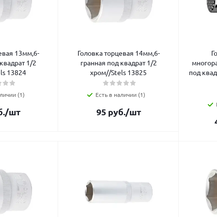
евая 13мм,6-
Головка торцевая 14мм,6-
Г
квадрат 1/2
гранная под квадрат 1/2
многора
ls 13824
хром//Stels 13825
под квад
личии (1)
Есть в наличии (1)
.
/шт
95
руб.
/шт