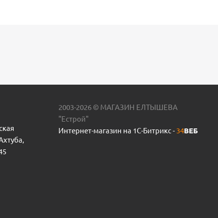
2003-2026 © МАГАЗИН ЕЛТЫШЕВА
"Естрой"
ская
Интернет-магазин на 1С-Битрикс -
34
ВЕБ
 Ахтуба,
45