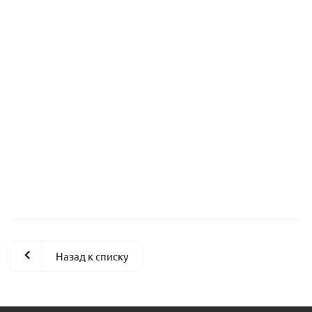
Насос циркуляционный Taifu STAR25/4A пр.КНР
Есть в наличии (1)
Назад к списку