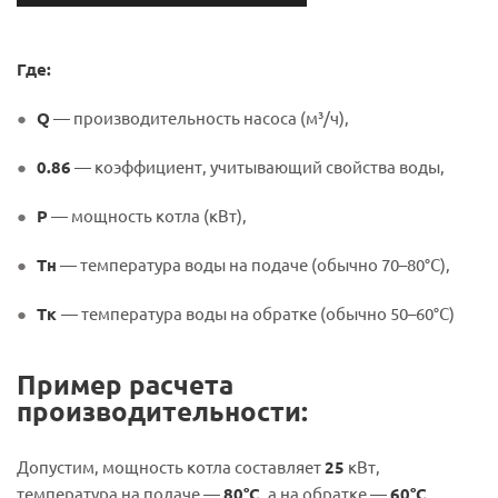
Где:
Q
— производительность насоса (м³/ч),
0.86
— коэффициент, учитывающий свойства воды,
P
— мощность котла (кВт),
Tн
— температура воды на подаче (обычно 70–80°C),
Tк
— температура воды на обратке (обычно 50–60°C)
Пример расчета
производительности:
Допустим, мощность котла составляет
25
кВт,
температура на подаче —
80°C
, а на обратке —
60°C
.