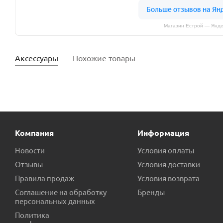
Магазин Естрой — Янде
Аксессуары
Похожие товары
Компания
Информация
Новости
Условия оплаты
Отзывы
Условия доставки
Правила продаж
Условия возврата
Насос DAB MICRA 100M
Трубка вентури ECO JET 80 LA 
Соглашение на обработку
Бренды
персональных данных
Есть в наличии (1)
Ест
Политика