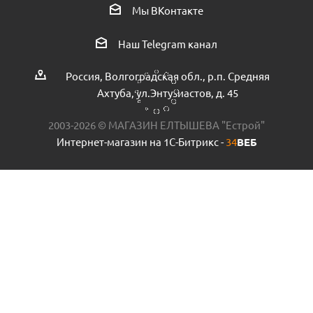
Комплект прокладок для насоса CHLF20-40 (2шт.)
Мы ВКонтакте
Есть в наличии (1)
Наш Telegram канал
Россия, Волгоградская обл., р.п. Средняя
Ахтуба, ул.Энтузиастов, д. 45
2003-2026 © МАГАЗИН ЕЛТЫШЕВА "Естрой"
Интернет-магазин на 1С-Битрикс -
34
ВЕБ
Диффузор+уплотнение +эжектор PUMPMAN
SGJ600/SGJ800 пр.КНР
Есть в наличии (1)