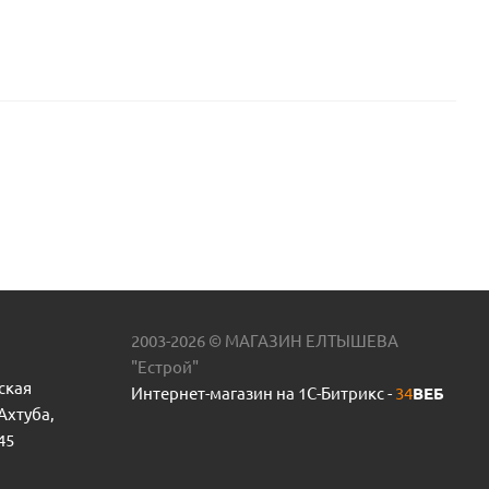
2003-2026 © МАГАЗИН ЕЛТЫШЕВА
"Естрой"
ская
Интернет-магазин на 1С-Битрикс -
34
ВЕБ
 Ахтуба,
45
пр.Россия