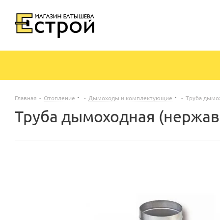
Главная
-
Отопление
-
Дымоходы и комплектующие
-
Труба дымо
Труба дымоходная (нержав