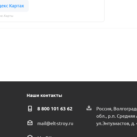
кс.Карты
Наши контакты
8 800 101 63 62
Россия, Волгоград
обл., р.п. Средняя
ул.Энтузиастов, д. 
mail@elt-stroy.ru
ипропиленовый VALFEX 25х1/2 наружная резьба комбинированный 