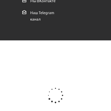
Мы ВКонтакте
Есть в наличии (16)
Наш Telegram
канал
ая переходная пр.Россия
Тройник ПНД POELSAN 40х32х40 пр.
Есть в наличии (3)