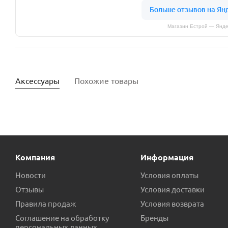
Магазин Естрой — Янде
Аксессуары
Похожие товары
Компания
Информация
Новости
Условия оплаты
Отзывы
Условия доставки
Правила продаж
Условия возврата
Кран шаровый ПНД VALFEX 32х32 пр.Россия
Угол пол
Соглашение на обработку
Бренды
персональных данных