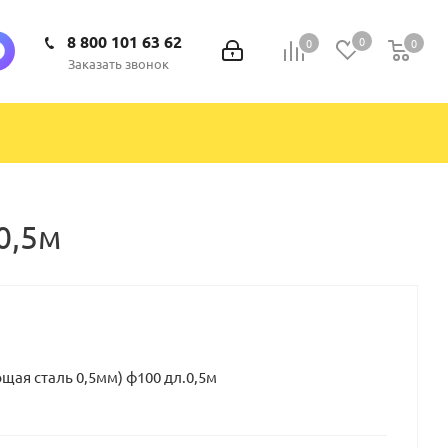
8 800 101 63 62
0
0
0
0
Заказать звонок
0,5м
ая сталь 0,5мм) ф100 дл.0,5м