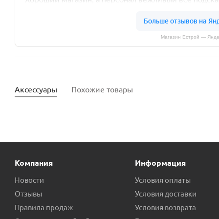
Магазин Естрой — Янде
Аксессуары
Похожие товары
Компания
Информация
Новости
Условия оплаты
Отзывы
Условия доставки
Правила продаж
Условия возврата
Муфта ПНД POELSAN 90х3 наружная резьба пр.Турция