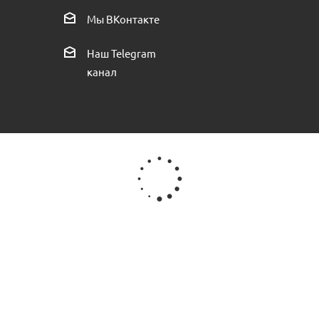
Мы ВКонтакте
Есть в наличии (27)
Наш Telegram
канал
.Россия
Муфта полипропиленовая VALFEX 32х3/4 внутренняя р
Есть в наличии (29)