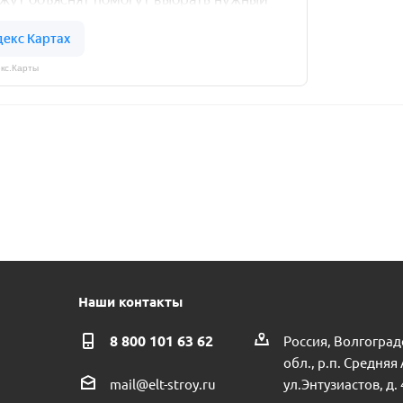
кс.Карты
Наши контакты
8 800 101 63 62
Россия, Волгоград
обл., р.п. Средняя
ул.Энтузиастов, д. 
mail@elt-stroy.ru
Муфта ПНД VALFEX 20х20 соединительная пр.Россия
Тройник 