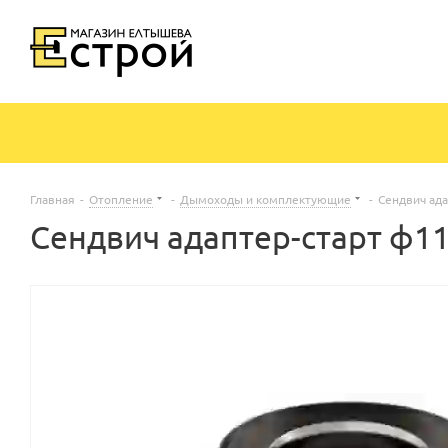
Главная
-
Отопление
-
Дымоходы и комплектующие
-
Сендвич ада
Сендвич адаптер-старт ф11