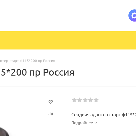
птер-старт ф115*200 пр Россия
5*200 пр Россия
Сендвич адаптер-старт ф115*
Подробнее