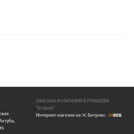
2003-2026 © МАГАЗИН ЕЛТЫШЕВА
"Естрой"
ская
Интернет-магазин на 1С-Битрикс -
34
ВЕБ
 Ахтуба,
45
эл/свар. 40 ПЭ 100 SDR11 пр.Россия