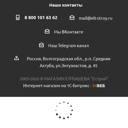
Наши контакты
8 800 101 63 62
mail@elt-stroy.ru
Тройник ПНД VALFEX 25х3/4х25 внутренняя резьба
Мы ВКонтакте
пр.Турция
Наш Telegram канал
Есть в наличии (1)
Россия, Волгоградская обл., р.п. Средняя
Ахтуба, ул.Энтузиастов, д. 45
2003-2026 © МАГАЗИН ЕЛТЫШЕВА "Естрой"
Интернет-магазин на 1С-Битрикс -
34
ВЕБ
Крестовина 20х20х20х20 пр.КНР