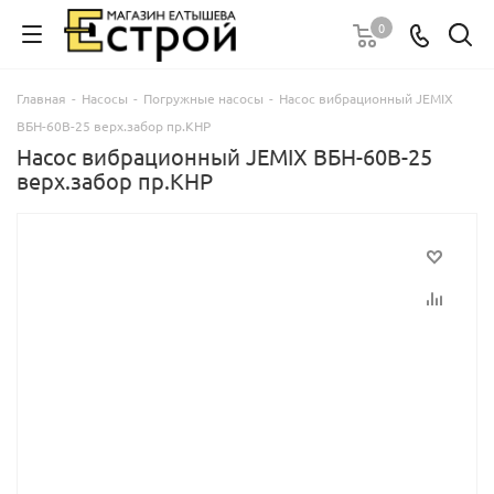
0
Главная
-
Насосы
-
Погружные насосы
-
Насос вибрационный JEMIX
ВБН-60В-25 верх.забор пр.КНР
Насос вибрационный JEMIX ВБН-60В-25
верх.забор пр.КНР