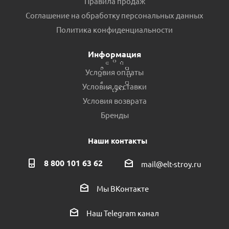
Правила продаж
Соглашение на обработку персональных данных
Шланг соединительный угловой 50см рез 1" -1"пр.КНР
Политика конфиденциальности
Есть в наличии (5)
Информация
Условия оплаты
Условия доставки
Условия возврата
Бренды
Наши контакты
8 800 101 63 62
mail@elt-stroy.ru
Мембрана 8л для насос.станц .Аквабрайт пр.КНР
Мы ВКонтакте
Есть в наличии (3)
Наш Telegram канал