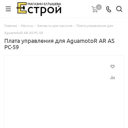
0
Главная
-
Насосы
-
Запчасти для насосов
-
Плата управления для
AguamotoR AR AS PC-59
Плата управления для AguamotoR AR AS
PC-59