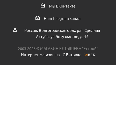
Фланец гидроаккумулятор нержавейка пр КНР
Мы ВКонтакте
Есть в наличии (25)
Наш Telegram канал
Россия, Волгоградская обл., р.п. Средняя
Ахтуба, ул.Энтузиастов, д. 45
2003-2026 © МАГАЗИН ЕЛТЫШЕВА "Естрой"
Интернет-магазин на 1С-Битрикс -
34
ВЕБ
Насос циркуляционный UNIPUMP UPС 25-60 130 пр.КНР
Есть в наличии (2)