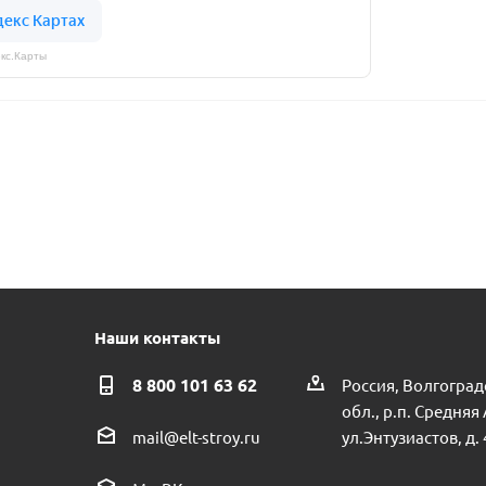
кс.Карты
Наши контакты
8 800 101 63 62
Россия, Волгоград
обл., р.п. Средняя
ул.Энтузиастов, д. 
mail@elt-stroy.ru
 и розеткой пр.Россия
Насосная часть для насоса FJC 140 пр