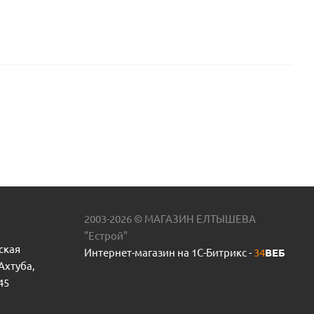
2003-2026 © МАГАЗИН ЕЛТЫШЕВА
"Естрой"
ская
Интернет-магазин на 1С-Битрикс -
34
ВЕБ
 Ахтуба,
45
.КНР
Статор АС-256/326