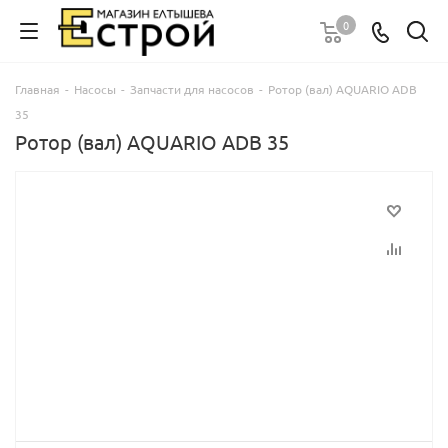
0
Главная
-
Насосы
-
Запчасти для насосов
-
Ротор (вал) AQUARIO ADB
35
Ротор (вал) AQUARIO ADB 35