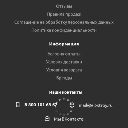
Отзывы
Правила продаж
Соглашение на обработку персональных данных
Ниппель для чугун. радиат. пр.Россия
Политика конфиденциальности
Есть в наличии (17)
Информация
Условия оплаты
Условия доставки
Условия возврата
Бренды
Наши контакты
8 800 101 63 62
mail@elt-stroy.ru
Набор дизайн-вентилей Royal Thermo CUBE угловые,1/2
Мы ВКонтакте
черные пр.Россия