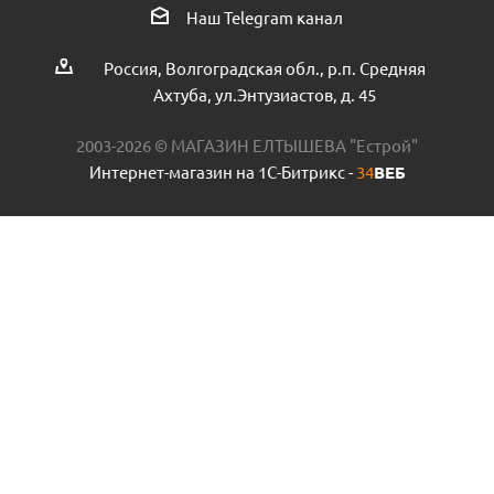
Наш Telegram канал
Есть в наличии (1)
Россия, Волгоградская обл., р.п. Средняя
Ахтуба, ул.Энтузиастов, д. 45
2003-2026 © МАГАЗИН ЕЛТЫШЕВА "Естрой"
Интернет-магазин на 1С-Битрикс -
34
ВЕБ
Комплект для подключения радиаторов 1/2 (без
кронштейнов) Royal Thermo черный пр.Италия
Есть в наличии (12)