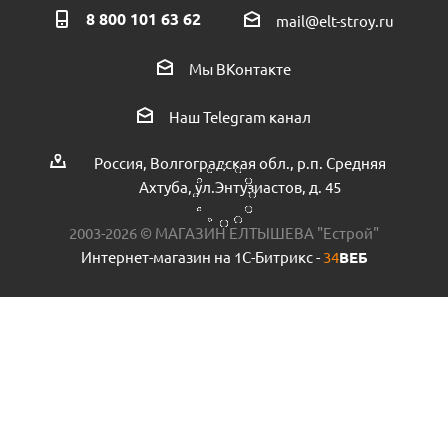
8 800 101 63 62
mail@elt-stroy.ru
Мы ВКонтакте
Набор термостатический осевой Royal Thermo Design Pro
15мм. М30х1,5 белый
Наш Telegram канал
Есть в наличии (1)
Россия, Волгоградская обл., р.п. Средняя
Ахтуба, ул.Энтузиастов, д. 45
2003-2026 © МАГАЗИН ЕЛТЫШЕВА "Естрой"
Интернет-магазин на 1С-Битрикс -
34
ВЕБ
Набор дизайн-вентилей PIANO угловой черный 1/2"