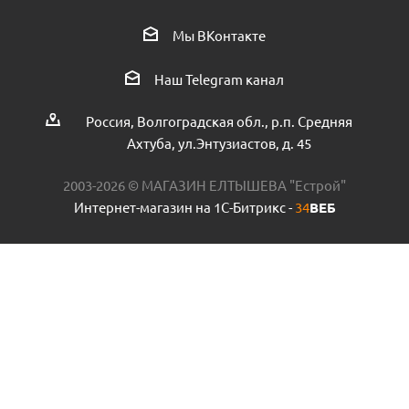
Кран полипропиленовый MeerPlast PPRC 20х1/2" с
Мы ВКонтакте
американкой прямой
Наш Telegram канал
Есть в наличии (3)
Россия, Волгоградская обл., р.п. Средняя
Ахтуба, ул.Энтузиастов, д. 45
2003-2026 © МАГАЗИН ЕЛТЫШЕВА "Естрой"
Интернет-магазин на 1С-Битрикс -
34
ВЕБ
Угол ПНД VALFEX 32х3/4 наружная резьба пр.Россия
Есть в наличии (5)