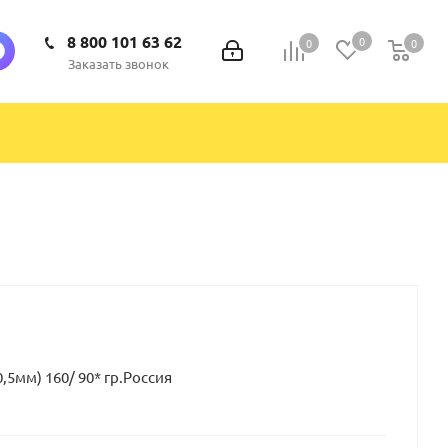
8 800 101 63 62
0
0
0
0
Заказать звонок
5мм) 160/ 90* гр.Россия