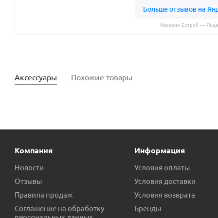
Магазин Естрой — Янде
Аксессуары
Похожие товары
Компания
Информация
Новости
Условия оплаты
Отзывы
Условия доставки
Правила продаж
Условия возврата
Контргайка 32 пр.Россия
Труба ПНД техническая 40 пр
Соглашение на обработку
Бренды
персональных данных