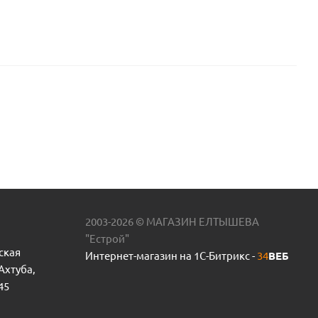
2003-2026 © МАГАЗИН ЕЛТЫШЕВА
"Естрой"
ская
Интернет-магазин на 1С-Битрикс -
34
ВЕБ
 Ахтуба,
45
 полипропиленовый VALFEX 20 пр.Россия