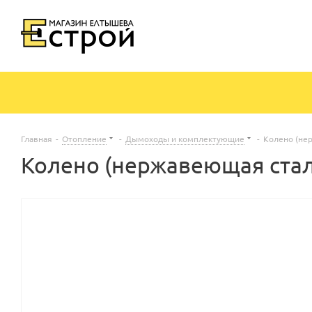
Главная
-
Отопление
-
Дымоходы и комплектующие
-
Колено (нер
Колено (нержавеющая сталь