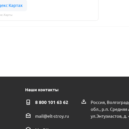
кс.Карты
Наши контакты
8 800 101 63 62
Россия, Волгоград
обл., р.п. Средняя
ул.Энтузиастов, д. 
mail@elt-stroy.ru
.Россия
Седелка ПНД POELSAN 225х1 пр.Турция
Тройник