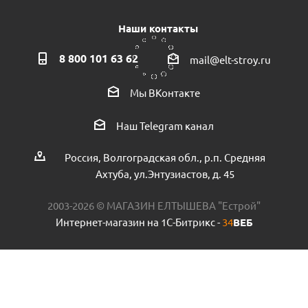
Наши контакты
8 800 101 63 62
mail@elt-stroy.ru
Ножницы для полипропиленовой трубы VER807 пр.КНР
Мы ВКонтакте
Есть в наличии (1)
Наш Telegram канал
Россия, Волгоградская обл., р.п. Средняя
Ахтуба, ул.Энтузиастов, д. 45
2003-2026 © МАГАЗИН ЕЛТЫШЕВА "Естрой"
Интернет-магазин на 1С-Битрикс -
34
ВЕБ
Тройник ПНД POELSAN 20х1/2х20 наружная резьба