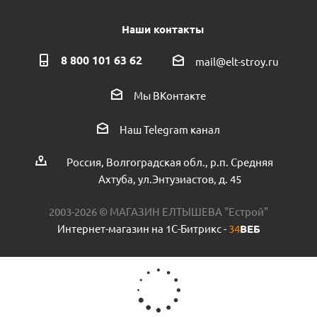
Наши контакты
8 800 101 63 62
mail@elt-stroy.ru
Труба ПНД техническая 50 пр.Россия
Мы ВКонтакте
Есть в наличии (35)
Наш Telegram канал
Россия, Волгоградская обл., р.п. Средняя
Ахтуба, ул.Энтузиастов, д. 45
2003-2026 © МАГАЗИН ЕЛТЫШЕВА "Естрой"
Интернет-магазин на 1С-Битрикс -
34
ВЕБ
Муфта аксиальная MVI 16х3/4 с накидной гайкой пр.КНР