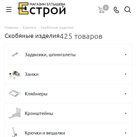
0
Главная
-
Крепеж
-
Скобяные изделия
425 товаров
Скобяные изделия
Задвижки, шпингалеты
Замки
Кляймеры
Кронштейны
Крючки и вешалки