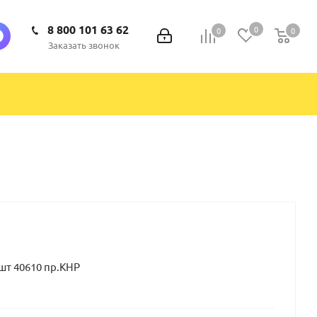
8 800 101 63 62
0
0
0
0
Заказать звонок
шт 40610 пр.КНР