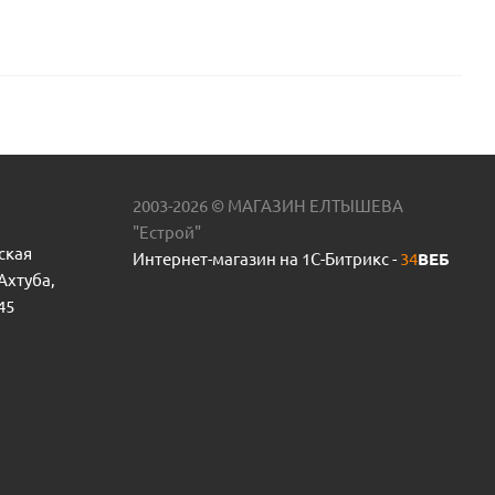
2003-2026 © МАГАЗИН ЕЛТЫШЕВА
"Естрой"
ская
Интернет-магазин на 1С-Битрикс -
34
ВЕБ
 Ахтуба,
45