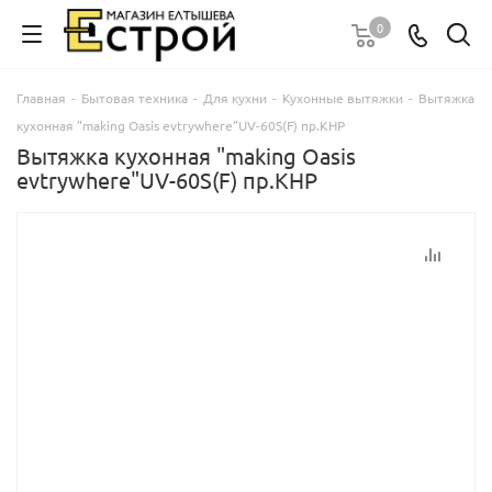
0
Главная
-
Бытовая техника
-
Для кухни
-
Кухонные вытяжки
-
Вытяжка
кухонная "making Oasis evtrywhere"UV-60S(F) пр.КНР
Вытяжка кухонная "making Oasis
evtrywhere"UV-60S(F) пр.КНР