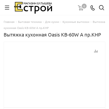
0
Главная
-
Бытовая техника
-
Для кухни
-
Кухонные вытяжки
-
Вытяжка
кухонная Oasis КB-60W A пр.КНР
Вытяжка кухонная Oasis КB-60W A пр.КНР