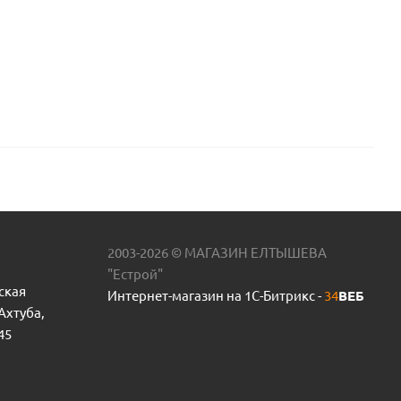
2003-2026 © МАГАЗИН ЕЛТЫШЕВА
"Естрой"
ская
Интернет-магазин на 1С-Битрикс -
34
ВЕБ
 Ахтуба,
45