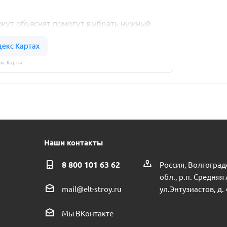
кс.Карты
Наши контакты
8 800 101 63 62
Россия, Волгоград
обл., р.п. Средняя
ул.Энтузиастов, д. 
mail@elt-stroy.ru
Мы ВКонтакте