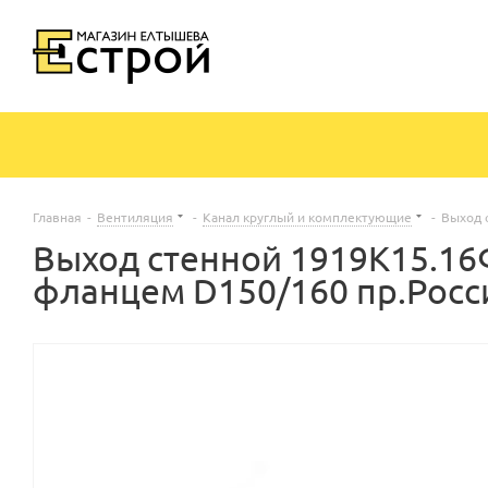
Главная
-
Вентиляция
-
Канал круглый и комплектующие
-
Выход 
Выход стенной 1919К15.16
фланцем D150/160 пр.Росс