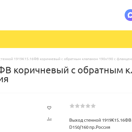
стенной 1919К15.16ФВ коричневый с обратным клапаном 190х190 с фланцем
ФВ коричневый с обратным к
ия
Выход стенной 1919К15.16ФВ
D150/160 пр.Россия