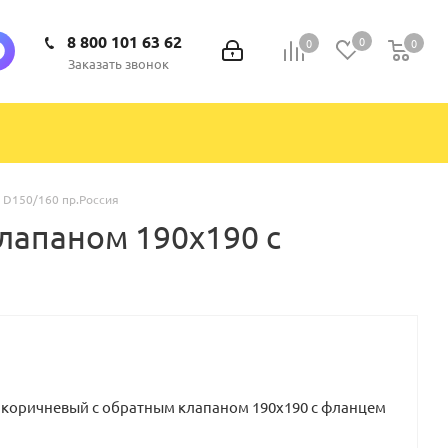
8 800 101 63 62
0
0
0
0
Заказать звонок
 D150/160 пр.Россия
лапаном 190х190 с
 коричневый с обратным клапаном 190х190 с фланцем