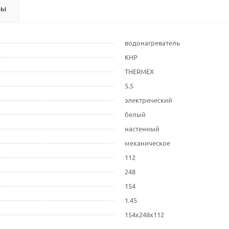
вы
водонагреватель
КНР
THERMEX
5.5
электрический
белый
настенный
механическое
112
248
154
1.45
154х248х112