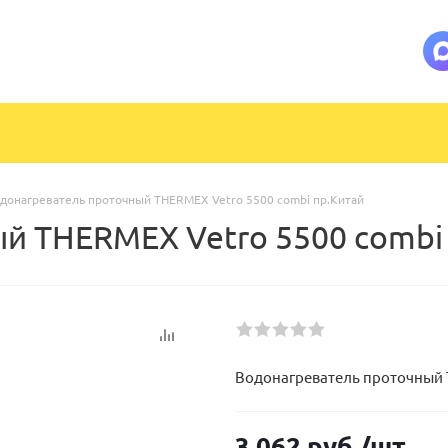
донагреватель проточный THERMEX Vetro 5500 combi пр.Китай
й THERMEX Vetro 5500 combi
Водонагреватель проточный 
3 062
руб.
/шт