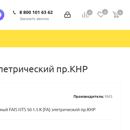
8 800 101 63 62
0
0
0
0
Заказать звонок
элетрический пр.КНР
Производитель:
FAIS
й FAIS NTS 50 1.5 K (FA) элетрический пр.КНР