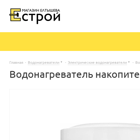
Главная
-
Водонагреватели
-
Электрические водонагреватели
-
Во
Водонагреватель накопител