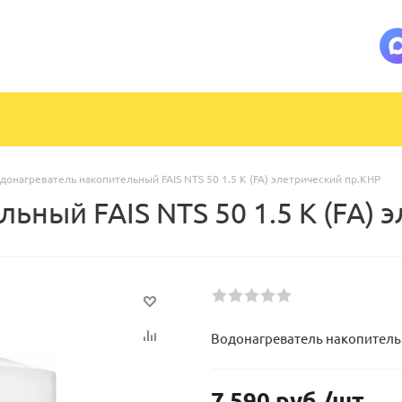
донагреватель накопительный FAIS NTS 50 1.5 K (FA) элетрический пр.КНР
ьный FAIS NTS 50 1.5 K (FA) 
Водонагреватель накопительны
7 590
руб.
/шт