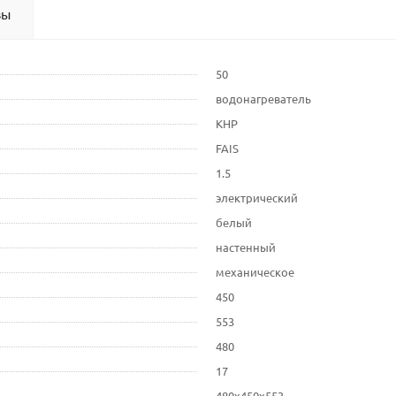
вы
50
водонагреватель
КНР
FAIS
1.5
электрический
белый
настенный
механическое
450
553
480
17
480х450х553