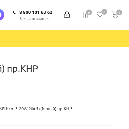
8 800 101 63 62
0
0
0
0
Заказать звонок
) пр.КНР
IS Eсо-P -20W 20кВт(белый) пр.КНР