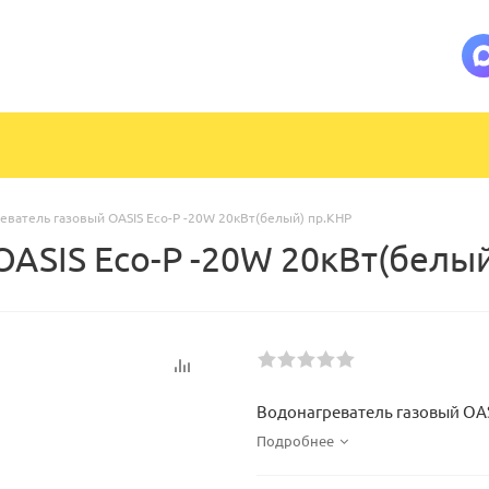
еватель газовый OASIS Eсо-P -20W 20кВт(белый) пр.КНР
ASIS Eсо-P -20W 20кВт(белый
Водонагреватель газовый OAS
Подробнее