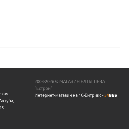
2003-2026 © МАГАЗИН ЕЛТЫШЕВА
"Естрой"
ская
Интернет-магазин на 1С-Битрикс -
34
ВЕБ
 Ахтуба,
45