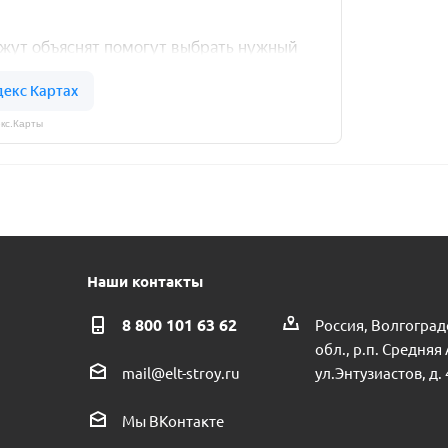
кс.Карты
Наши контакты
8 800 101 63 62
Россия, Волгоград
обл., р.п. Средняя
ул.Энтузиастов, д. 
mail@elt-stroy.ru
Мы ВКонтакте