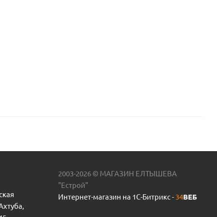
2003-2026 © МАГАЗИН ЕЛТЫШЕВА
"Естрой"
ская
Интернет-магазин на 1С-Битрикс -
34
ВЕБ
 Ахтуба,