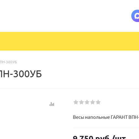
ВПН-300УБ
ПН-300УБ
Весы напольные ГАРАНТ ВПН
9 750
руб.
/шт