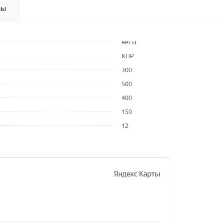
вы
весы
КНР
300
500
400
150
12