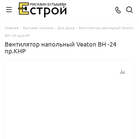
Главная
-
Бытовая техника
-
Для дома
-
Вентилятор напольный Veaton
ВН -24 пр.КНР
Вентилятор напольный Veaton ВН -24
пр.КНР