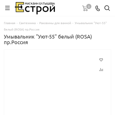
0
Главная
-
Сантехника
-
Раковины для ванной
-
Умывальник "Уют-55"
белый (ROSA) пр.Россия
Умывальник "Уют-55" белый (ROSA)
пр.Россия