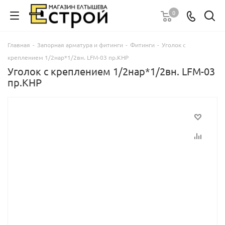
0
Главная
-
Запорная арматура и фитинги
-
Фитинги
-
Уголок с
креплением 1/2нар*1/2вн. LFM-03 пр.КНР
Уголок с креплением 1/2нар*1/2вн. LFM-03
пр.КНР