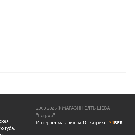
2003-2026 © МАГАЗИН ЕЛТЫШЕВА
"Естрой"
ская
Интернет-магазин на 1С-Битрикс -
34
ВЕБ
 Ахтуба,