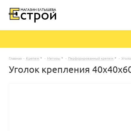
Главная
-
Крепеж
-
Метизы
-
Перфорированный крепеж
-
Уголо
Уголок крепления 40х40х6