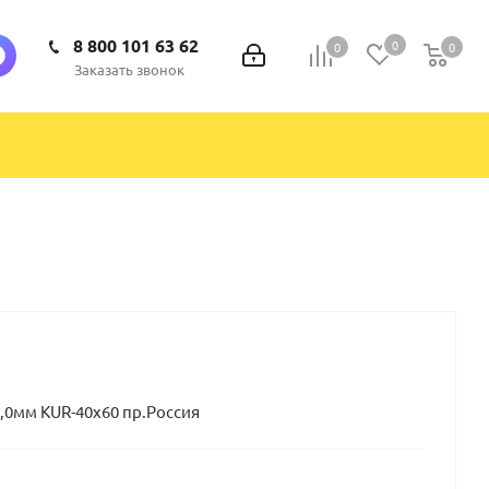
8 800 101 63 62
0
0
0
0
Заказать звонок
,0мм KUR-40x60 пр.Россия