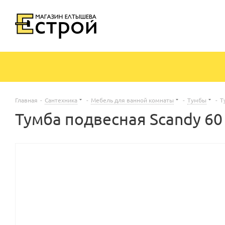
Главная
-
Сантехника
-
Мебель для ванной комнаты
-
Тумбы
-
Т
Тумба подвесная Scandy 60