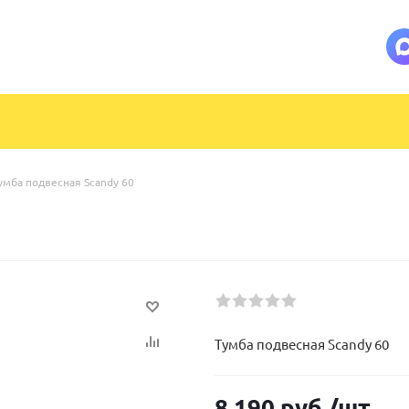
умба подвесная Scandy 60
Тумба подвесная Scandy 60
8 190
руб.
/шт