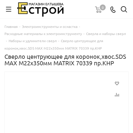
0
Главная
-
Электроинструменты и оснастка
-
Расходные материалы к электроинструменту
-
Сверла и наборы сверл
-
Наборы и удлинители сверл
-
Сверло центрующее для
коронок,хвос.SDS MAX М22х350мм MATRIX 70339 пр.КНР
Сверло центрующее для коронок,хвос.SDS
MAX М22х350мм MATRIX 70339 пр.КНР