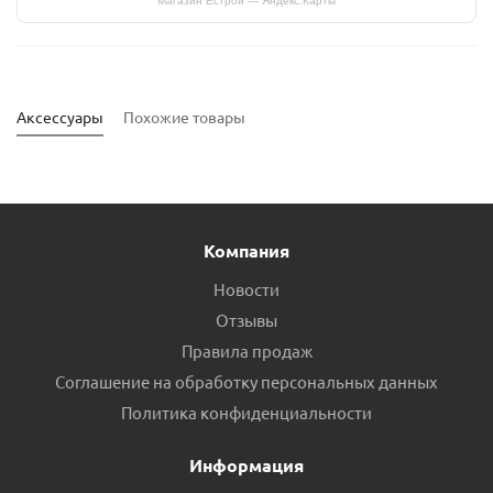
Магазин Естрой — Яндекс.Карты
Аксессуары
Похожие товары
Компания
Новости
Отзывы
Правила продаж
Соглашение на обработку персональных данных
Муфта полипропиленовая VALFEX 32х1/2 внутренняя
Политика конфиденциальности
резьба пр.Россия
Информация
Есть в наличии (15)