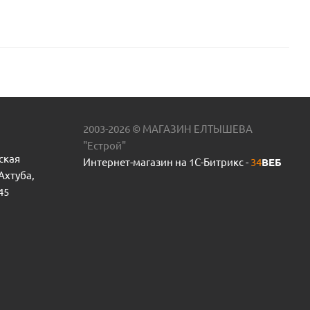
2003-2026 © МАГАЗИН ЕЛТЫШЕВА
"Естрой"
ская
Интернет-магазин на 1С-Битрикс -
34
ВЕБ
 Ахтуба,
45