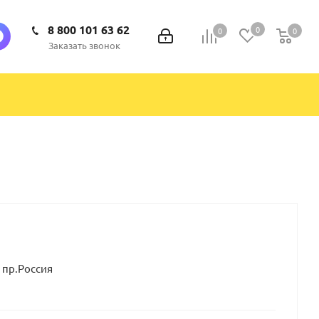
8 800 101 63 62
0
0
0
0
Заказать звонок
 пр.Россия