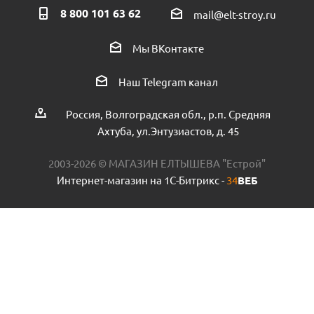
8 800 101 63 62
mail@elt-stroy.ru
Заглушка ПНД Valfex 25 пр.Россия
Мы ВКонтакте
Есть в наличии (32)
Наш Telegram канал
Россия, Волгоградская обл., р.п. Средняя
Ахтуба, ул.Энтузиастов, д. 45
2003-2026 © МАГАЗИН ЕЛТЫШЕВА "Естрой"
Интернет-магазин на 1С-Битрикс -
34
ВЕБ
Муфта 32 пр.Россия
Есть в наличии (3)