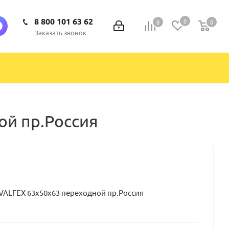
8 800 101 63 62
0
0
0
0
Заказать звонок
ой пр.Россия
ALFEX 63х50х63 переходной пр.Россия