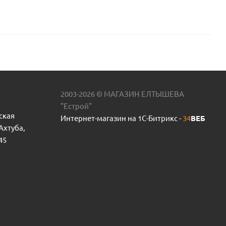
2003-2026 © МАГАЗИН ЕЛТЫШЕВА
"Естрой"
ская
Интернет-магазин на 1С-Битрикс -
34
ВЕБ
 Ахтуба,
45