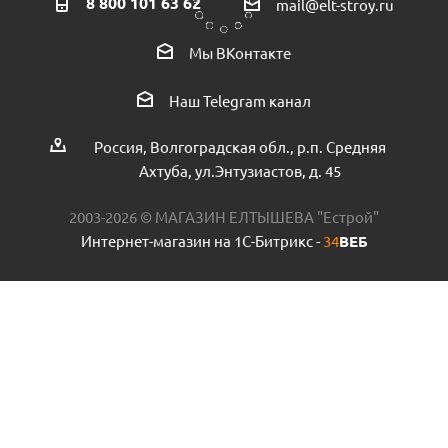
8 800 101 63 62
mail@elt-stroy.ru
Уголок стальной 50х4 Гост 8509-93 пр.Россия
Мы ВКонтакте
Есть в наличии (12.5)
Наш Telegram канал
Россия, Волгоградская обл., р.п. Средняя
Ахтуба, ул.Энтузиастов, д. 45
2003-2026 © МАГАЗИН ЕЛТЫШЕВА "Естрой"
Интернет-магазин на 1С-Битрикс -
34
ВЕБ
Муфта полипропиленовая VALFEX 63х2 наружная резьба
с американкой пр.Россия
Есть в наличии (1)