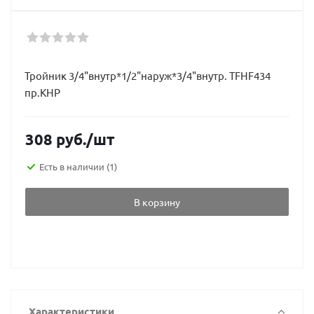
Тройник 3/4"внутр*1/2"наруж*3/4"внутр. TFHF434
пр.КНР
308
руб.
/шт
Есть в наличии
(1)
В корзину
Характеристики