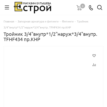
0
Главная
-
Запорная арматура и фитинги
-
Фитинги
-
Тройник
3/4"внутр*1/2"наруж*3/4"внутр. TFHF434 пр.КНР
Тройник 3/4"внутр*1/2"наруж*3/4"внутр.
TFHF434 пр.КНР