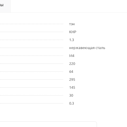
вы
тэн
КНР
1.3
нержавеющая сталь
М4
220
64
295
145
30
0.3