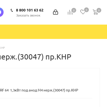
8 800 101 63 62
0
0
0
0
Заказать звонок
.КНР
нерж.(30047) пр.КНР
F 64 1,3кВт под анод М4 нерж.(30047) пр.КНР