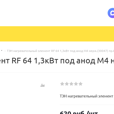
-
ТЭН нагревательный элемент RF 64 1,3кВт под анод М4 нерж.(30047) пр
т RF 64 1,3кВт под анод М4 
ТЭН нагревательный элемент R
620
руб.
/шт