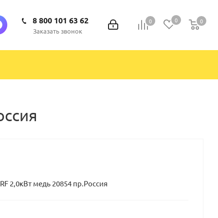
8 800 101 63 62
0
0
0
0
Заказать звонок
оссия
RF 2,0кВт медь 20854 пр.Россия