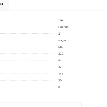
вы
тэн
Россия
2
медь
М4
220
64
320
145
30
0.3