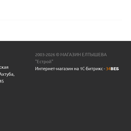
2003-2026 © МАГАЗИН ЕЛТЫШЕВА
"Естрой"
ская
Интернет-магазин на 1С-Битрикс -
34
ВЕБ
 Ахтуба,
45