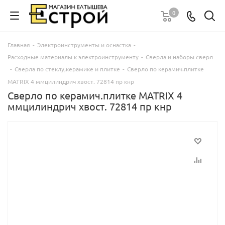
0
Главная
-
Электроинструменты и оснастка
-
Расходные материалы к электроинструменту
-
Сверла и наборы сверл
-
Сверла по стеклу,керамике и плитке
-
Сверло по керамич.плитке
MATRIX 4 ммцилиндрич хвост. 72814 пр кнр
Сверло по керамич.плитке MATRIX 4
ммцилиндрич хвост. 72814 пр кнр