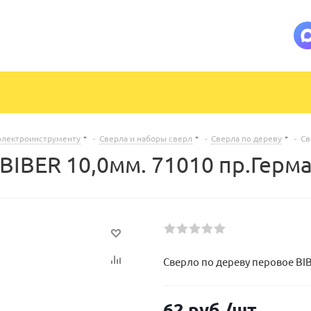
электроинструменту
-
Сверла и наборы сверл
-
Сверла по дереву
-
Св
BIBER 10,0мм. 71010 пр.Герм
Сверло по дереву перовое BIB
62
руб.
/шт