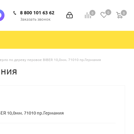
8 800 101 63 62
0
0
0
0
Заказать звонок
ерло по дереву перовое BIBER 10,0мм. 71010 пр.Германия
ания
ER 10,0мм. 71010 пр.Германия