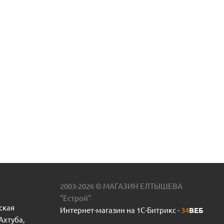
2003-2026 © МАГАЗИН ЕЛТЫШЕВА
"Естрой"
ская
Интернет-магазин на 1С-Битрикс -
34
ВЕБ
 Ахтуба,