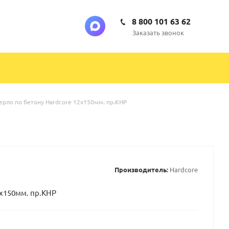
8 800 101 63 62
Заказать звонок
ерло по бетону Hardcore 12х150мм. пр.КНР
Производитель:
Hardcore
2х150мм. пр.КНР