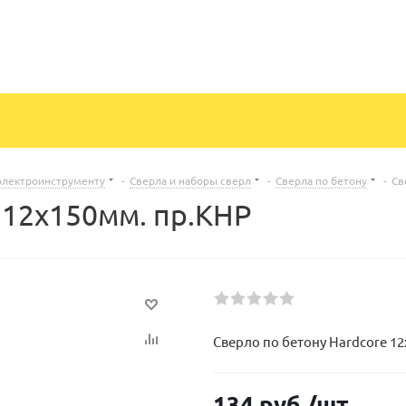
электроинструменту
-
Сверла и наборы сверл
-
Сверла по бетону
-
Св
 12х150мм. пр.КНР
Сверло по бетону Hardcore 1
134
руб.
/шт