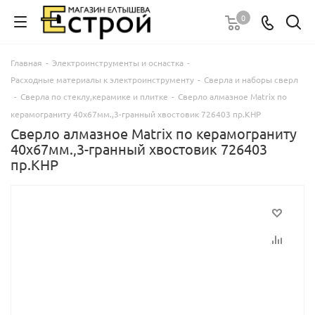
0
Главная
-
Электроинструменты и оснастка
-
Расходные материалы к электроинструменту
-
Сверла и наборы сверл
-
Сверла по стеклу,керамике и плитке
-
Сверло алмазное Matrix по
керамограниту 40х67мм.,3-гранный хвостовик 726403 пр.КНР
Сверло алмазное Matrix по керамограниту
40х67мм.,3-гранный хвостовик 726403
пр.КНР